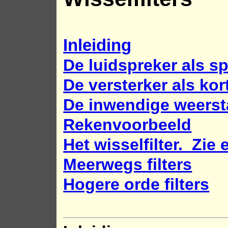
Inleiding
De luidspreker als 
De versterker als kor
De inwendige weersta
Rekenvoorbeeld
Het wisselfilter. Zie
Meerwegs filters
Hogere orde filters